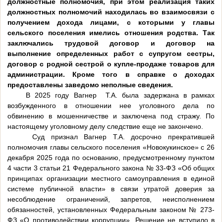
должностные полномочия, при этом реализация таких
должностных полномочий находилась во взаимосвязи с
получением дохода лицами, с которыми у главы
сельского поселения имелись отношения родства. Так
заключались трудовой договор и договор на
выполнение определенных работ с супругом сестры,
договор с родной сестрой о купле-продаже товаров для
администрации. Кроме того в справке о доходах
предоставлены заведомо неполные сведения.
В 2025 году Вагнер Т.А. была задержана в рамках
возбужденного в отношении нее уголовного дела по
обвинению в мошенничестве и заключена под стражу. По
настоящему уголовному делу следствие еще не закончено.
Суд признал Вагнер Т.А. досрочно прекратившей
полномочия главы сельского поселения «Новокукинское» с 26
декабря 2025 года по основанию, предусмотренному пунктом
4 части 3 статьи 21 Федерального закона № 33-ФЗ «Об общих
принципах организации местного самоуправления в единой
системе публичной власти» в связи утратой доверия за
несоблюдение ограничений, запретов, неисполнением
обязанностей, установленных Федеральным законом № 273-
ФЗ «О противодействии коррупции». Решение не вступило в