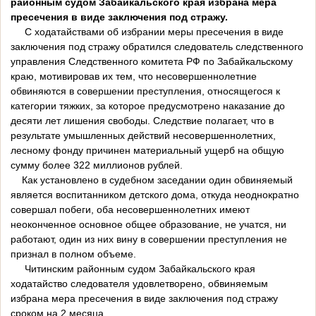
районным судом Забайкальского края избрана мера
пресечения в виде заключения под стражу.
С ходатайствами об избрании меры пресечения в виде
заключения под стражу обратился следователь следственного
управления Следственного комитета РФ по Забайкальскому
краю, мотивировав их тем, что несовершеннолетние
обвиняются в совершении преступления, относящегося к
категории тяжких, за которое предусмотрено наказание до
десяти лет лишения свободы. Следствие полагает, что в
результате умышленных действий несовершеннолетних,
лесному фонду причинен материальный ущерб на общую
сумму более 322 миллионов рублей.
Как установлено в судебном заседании один обвиняемый
является воспитанником детского дома, откуда неоднократно
совершал побеги, оба несовершеннолетних имеют
неоконченное основное общее образование, не учатся, ни
работают, один из них вину в совершении преступления не
признал в полном объеме.
Читинским районным судом Забайкальского края
ходатайство следователя удовлетворено, обвиняемым
избрана мера пресечения в виде заключения под стражу
сроком на 2 месяца.